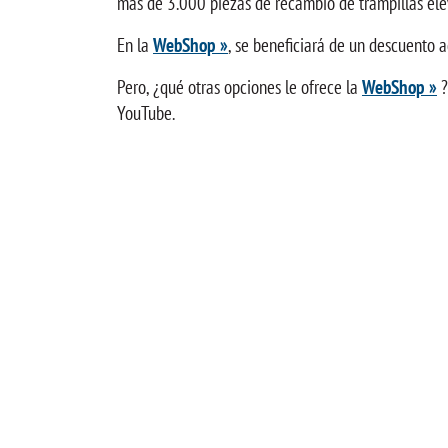
más de 3.000 piezas de recambio de trampillas elev
En la
WebShop »
, se beneficiará de un descuento a
Pero, ¿qué otras opciones le ofrece la
WebShop »
?
YouTube.