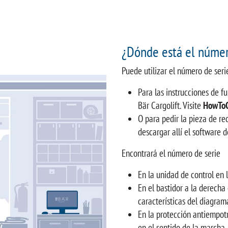
¿Dónde está el númer
Puede utilizar el número de ser
Para las instrucciones de 
Bär Cargolift. Visite
HowToC
O para pedir la pieza de r
descargar allí el software d
Encontrará el número de serie
En la unidad de control en
En el bastidor a la derecha
características del diagram
En la protección antiempot
en el sentido de la marcha,