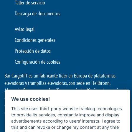
Taller de servicio
Descarga de documentos
Aviso legal
Condiciones generales
Protección de datos
Configuración de cookies
Bär Cargolift es un fabricante líder en Europa de plataformas
elevadoras y trampillas elevadoras, con sede en Heilbronn,
Alemania. Esta empresa familiar con más de 40 años de experiencia
es un proveedor premium y líder en innovación para el transporte
We use cookies!
eficiente de mercancías con vehículos industriales. Sus sistemas de
This site uses third-party website tracking technologies
elevación en la parte trasera de los vehículos son útiles tanto para
to provide its services, constantly improve and display
la logística profesional de alimentos y bebidas con camiones y
advertisements according to users' interests. I agree to
remolques como para el transporte de larga distancia con
this and can revoke or change my consent at any time