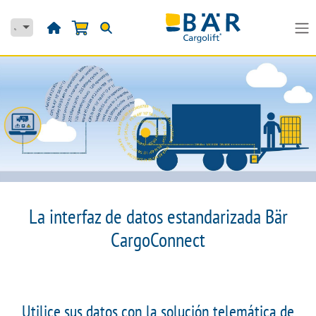
Ir al contenido
La interfaz de datos estandarizada Bär
CargoConnect
Utilice sus datos con la solución telemática de